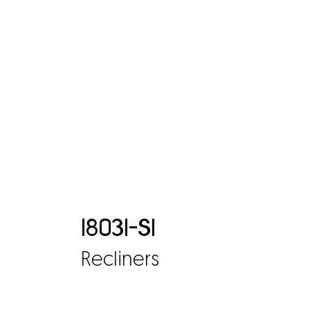
18031-S1
Recliners