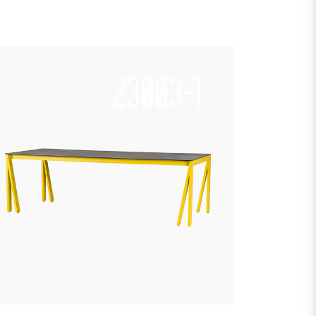
23003-T